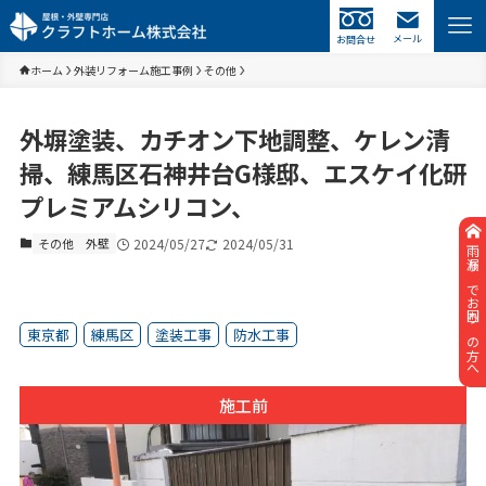
メール
お問合せ
ホーム
外装リフォーム施工事例
その他
外塀塗装、カチオン下地調整、ケレン清
掃、練馬区石神井台G様邸、エスケイ化研
プレミアムシリコン、
その他
外壁
2024/05/27
2024/05/31
雨漏りでお困りの方へ
東京都
練馬区
塗装工事
防水工事
施工前