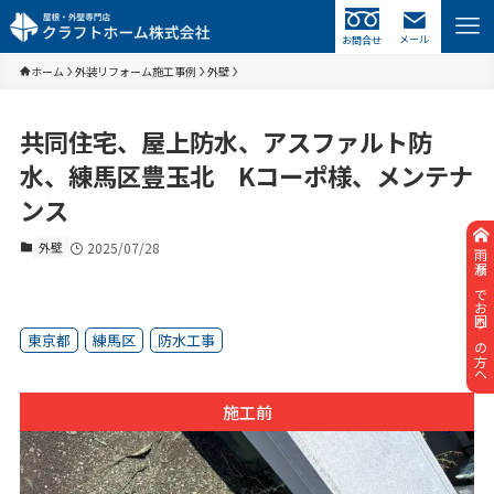
メール
お問合せ
ホーム
外装リフォーム施工事例
外壁
共同住宅、屋上防水、アスファルト防
水、練馬区豊玉北 Kコーポ様、メンテナ
ンス
外壁
2025/07/28
雨漏りでお困りの方へ
東京都
練馬区
防水工事
施工前